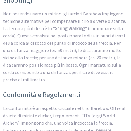
Shooting)
Non potendo usare un mirino, gli arcieri Barebow impiegano
tecniche alternative per compensare il tiro a diverse distanze.
La tecnica più diffusa è lo
“String Walking”
(camminare sulla
corda). Questa consiste nel posizionare le dita in punti diversi
della corda al di sotto del punto di incocco della freccia. Per
una distanza maggiore (es. 50 metri), le dita saranno molto
vicine alla freccia; per una distanza minore (es. 20 metri), le
dita saranno posizionate più in basso. Ogni marcatura sulla
corda corrisponde a una distanza specifica e deve essere
precisa al millimetro.
Conformità e Regolamenti
La conformità è un aspetto cruciale nel tiro Barebow. Oltre al
divieto di mirini e clicker, i regolamenti FITA (oggi World
Archery) impongono che, una volta incoccata la freccia,
l’intero arco, inclusi i pesi aggiunti, deve poter
passare